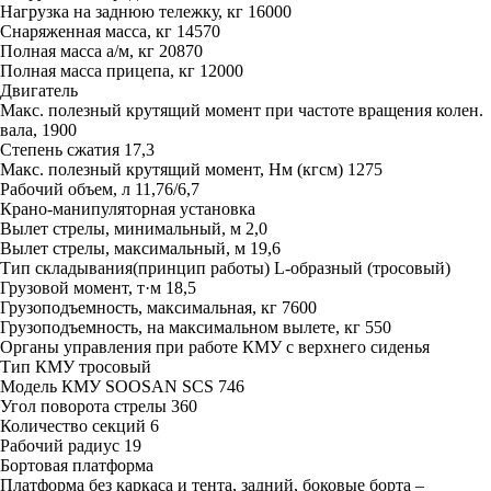
Нагрузка на заднюю тележку, кг
16000
Снаряженная масса, кг
14570
Полная масса а/м, кг
20870
Полная масса прицепа, кг
12000
Двигатель
Макс. полезный крутящий момент при частоте вращения колен.
вала,
1900
Степень сжатия
17,3
Макс. полезный крутящий момент, Нм (кгсм)
1275
Рабочий объем, л
11,76/6,7
Крано-манипуляторная установка
Вылет стрелы, минимальный, м
2,0
Вылет стрелы, максимальный, м
19,6
Тип складывания(принцип работы)
L-образный (тросовый)
Грузовой момент, т·м
18,5
Грузоподъемность, максимальная, кг
7600
Грузоподъемность, на максимальном вылете, кг
550
Органы управления при работе КМУ
с верхнего сиденья
Тип КМУ
тросовый
Модель КМУ
SOOSAN SCS 746
Угол поворота стрелы
360
Количество секций
6
Рабочий радиус
19
Бортовая платформа
Платформа
без каркаса и тента, задний, боковые борта –