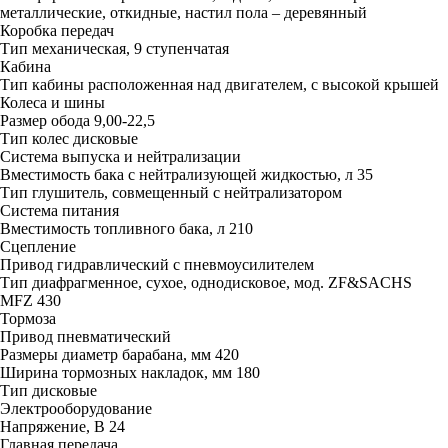
металлические, откидные, настил пола – деревянный
Коробка передач
Тип
механическая, 9 ступенчатая
Кабина
Тип кабины
расположенная над двигателем, с высокой крышей
Колеса и шины
Размер обода
9,00-22,5
Тип колес
дисковые
Система выпуска и нейтрализации
Вместимость бака с нейтрализующей жидкостью, л
35
Тип
глушитель, совмещенный с нейтрализатором
Система питания
Вместимость топливного бака, л
210
Сцепление
Привод
гидравлический с пневмоусилителем
Тип
диафрагменное, сухое, однодисковое, мод. ZF&SACHS
MFZ 430
Тормоза
Привод
пневматический
Размеры диаметр барабана, мм
420
Ширина тормозных накладок, мм
180
Тип
дисковые
Электрооборудование
Напряжение, B
24
Главная передача