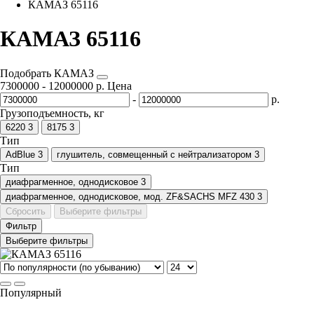
КАМАЗ 65116
КАМАЗ 65116
Подобрать КАМАЗ
7300000
-
12000000
р.
Цена
-
р.
Грузоподъемность, кг
6220
3
8175
3
Тип
AdBlue
3
глушитель, совмещенный с нейтрализатором
3
Тип
диафрагменное, однодисковое
3
диафрагменное, однодисковое, мод. ZF&SACHS MFZ 430
3
Сбросить
Выберите фильтры
Фильтр
Выберите фильтры
Популярный