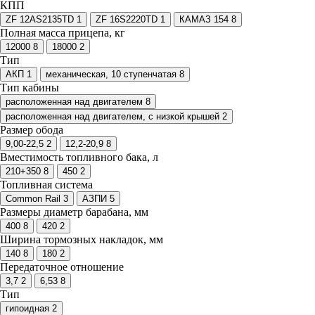
КПП
ZF 12AS2135TD
1
ZF 16S2220TD
1
КАМАЗ 154
8
Полная масса прицепа, кг
12000
8
18000
2
Тип
АКП
1
механическая, 10 ступенчатая
8
Тип кабины
расположенная над двигателем
8
расположенная над двигателем, с низкой крышей
2
Размер обода
9,00-22,5
2
12,2-20,9
8
Вместимость топливного бака, л
210+350
8
450
2
Топливная система
Common Rail
3
АЗПИ
5
Размеры диаметр барабана, мм
400
8
420
2
Ширина тормозных накладок, мм
140
8
180
2
Передаточное отношение
3,7
2
6,53
8
Тип
гипоидная
2