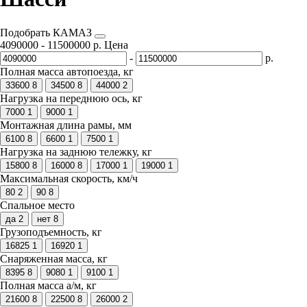
Подобрать КАМАЗ
4090000
-
11500000
р.
Цена
-
р.
Полная масса автопоезда, кг
33600
8
34500
8
44000
2
Нагрузка на переднюю ось, кг
7000
1
9000
1
Монтажная длина рамы, мм
6100
8
6600
1
7500
1
Нагрузка на заднюю тележку, кг
15800
8
16000
8
17000
1
19000
1
Максимальная скорость, км/ч
80
2
90
8
Спальное место
да
2
нет
8
Грузоподъемность, кг
16825
1
16920
1
Снаряженная масса, кг
8395
8
9080
1
9100
1
Полная масса а/м, кг
21600
8
22500
8
26000
2