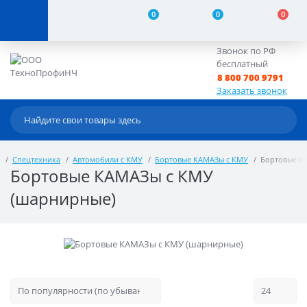
0
0
0
Звонок по РФ
бесплатный
8 800 700 9791
Заказать звонок
Спецтехника
Автомобили с КМУ
Бортовые КАМАЗы с КМУ
Бортовые К
Бортовые КАМАЗы с КМУ
(шарнирные)