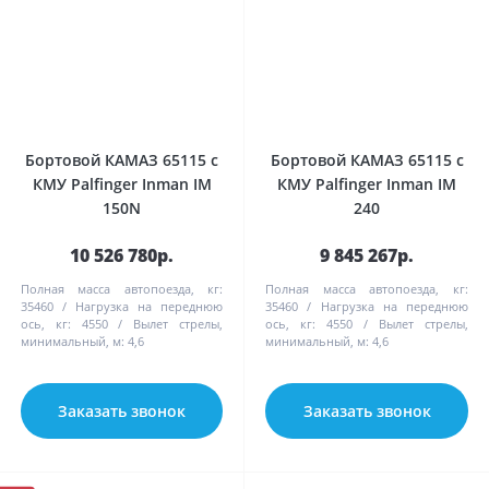
Бортовой КАМАЗ 65115 с
Бортовой КАМАЗ 65115 с
КМУ Palfinger Inman IM
КМУ Palfinger Inman IM
150N
240
10 526 780р.
9 845 267р.
Полная масса автопоезда, кг:
Полная масса автопоезда, кг:
35460
Нагрузка на переднюю
35460
Нагрузка на переднюю
ось, кг:
4550
Вылет стрелы,
ось, кг:
4550
Вылет стрелы,
минимальный, м:
4,6
минимальный, м:
4,6
Заказать звонок
Заказать звонок