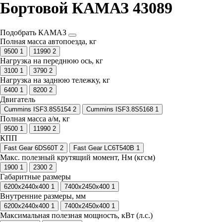
Бортовой КАМАЗ 43089
Подобрать КАМАЗ
Полная масса автопоезда, кг
9500
1
11990
2
Нагрузка на переднюю ось, кг
3100
1
3790
2
Нагрузка на заднюю тележку, кг
6400
1
8200
2
Двигатель
Cummins ISF3.8S5154
2
Cummins ISF3.8S5168
1
Полная масса а/м, кг
9500
1
11990
2
КПП
Fast Gear 6DS60T
2
Fast Gear LC6T540B
1
Макс. полезный крутящий момент, Нм (кгсм)
1900
1
2300
2
Габаритные размеры
6200х2440x400
1
7400х2450x400
1
Внутренние размеры, мм
6200х2440x400
1
7400х2450x400
1
Максимальная полезная мощность, кВт (л.с.)