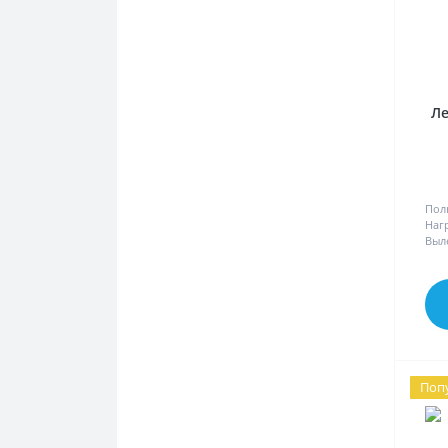
Ле
Пол
Наг
Выл
Поп