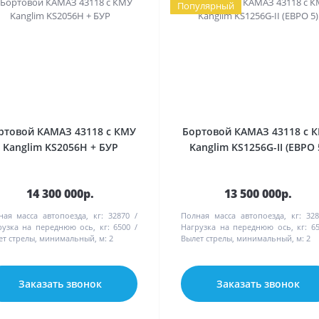
Популярный
ртовой КАМАЗ 43118 с КМУ
Бортовой КАМАЗ 43118 с 
Kanglim KS2056H + БУР
Kanglim KS1256G-II (ЕВРО 
14 300 000р.
13 500 000р.
ная масса автопоезда, кг:
32870
Полная масса автопоезда, кг:
328
рузка на переднюю ось, кг:
6500
Нагрузка на переднюю ось, кг:
6
ет стрелы, минимальный, м:
2
Вылет стрелы, минимальный, м:
2
Заказать звонок
Заказать звонок