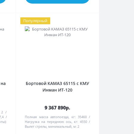
Популярный
 на
Бортовой КАМАЗ 65115 с КМУ
Инман ИТ-120
9 367 890р.
2
7,4
Полная масса автопоезда, кг:
35460
ты):
Нагрузка на переднюю ось, кг:
4550
Вылет стрелы, минимальный, м:
2