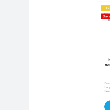
По
Зак
по
Пол
Наг
Выл