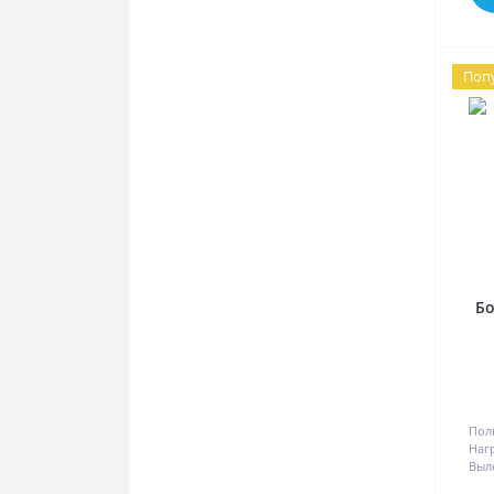
Поп
Бо
Пол
Наг
Выл