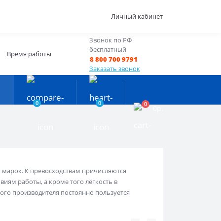
Личный кабинет
Звонок по РФ
бесплатный
Время работы
8 800 700 9791
Заказать звонок
0
0
0
0р.
 марок. К превосходствам причисляются
виям работы, а кроме того легкость в
того производителя постоянно пользуется