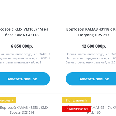
совоз с КМУ VM10L74M на
Бортовой КАМАЗ 43118 с 
базе КАМАЗ 43118
Horyong HRS 217
6 850 000р.
12 600 000р.
ная масса автопоезда, кг:
34420
Полная масса автопоезда, кг:
328
рузка на переднюю ось, кг:
6500
Нагрузка на переднюю ось, кг:
6
ет стрелы, минимальный, м:
2
Вылет стрелы, минимальный, м:
2,5
Заказать звонок
Заказать звонок
улярный
Популярный
Заканчивается