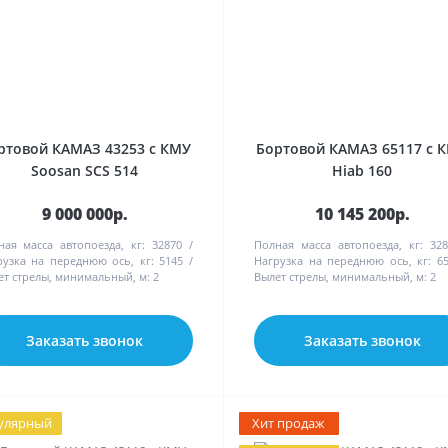
ртовой КАМАЗ 43253 с КМУ
Бортовой КАМАЗ 65117 с 
Soosan SCS 514
Hiab 160
9 000 000р.
10 145 200р.
ная масса автопоезда, кг:
32870
Полная масса автопоезда, кг:
328
рузка на переднюю ось, кг:
5145
Нагрузка на переднюю ось, кг:
6
ет стрелы, минимальный, м:
2
Вылет стрелы, минимальный, м:
2
Заказать звонок
Заказать звонок
улярный
Хит продаж