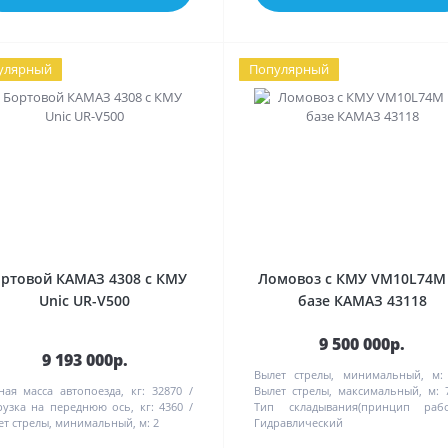
улярный
Популярный
ртовой КАМАЗ 4308 с КМУ
Ломовоз с КМУ VM10L74M
Unic UR-V500
базе КАМАЗ 43118
9 500 000р.
9 193 000р.
Вылет стрелы, минимальный, м:
ная масса автопоезда, кг:
32870
Вылет стрелы, максимальный, м:
рузка на переднюю ось, кг:
4360
Тип складывания(принцип рабо
ет стрелы, минимальный, м:
2
Гидравлический