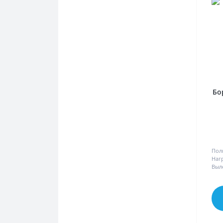
Бо
Пол
Наг
Выл