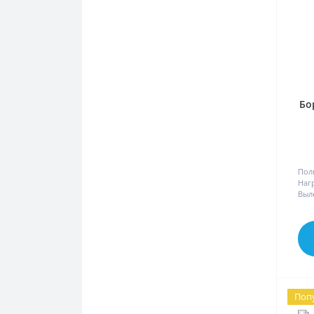
Бо
Пол
Наг
Выл
Поп