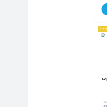
Поп
Бо
Пол
Наг