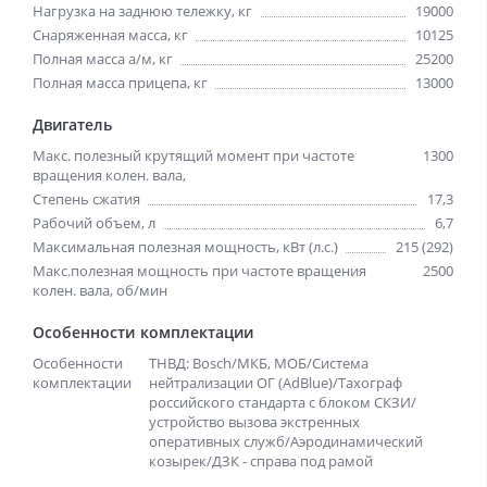
Нагрузка на заднюю тележку, кг
19000
Снаряженная масса, кг
10125
Полная масса а/м, кг
25200
Полная масса прицепа, кг
13000
Двигатель
Макс. полезный крутящий момент при частоте
1300
вращения колен. вала,
Степень сжатия
17,3
Рабочий объем, л
6,7
Максимальная полезная мощность, кВт (л.с.)
215 (292)
Макс.полезная мощность при частоте вращения
2500
колен. вала, об/мин
Особенности комплектации
Особенности
ТНВД: Bosch/МКБ, МОБ/Система
комплектации
нейтрализации ОГ (AdBlue)/Тахограф
российского стандарта с блоком СКЗИ/
устройство вызова экстренных
оперативных служб/Аэродинамический
козырек/ДЗК - справа под рамой