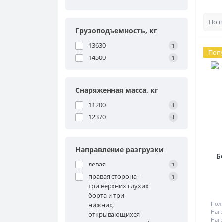
Грузоподъемность, кг
13630
1
Поп
14500
1
Снаряженная масса, кг
11200
1
12370
1
Направление разгрузки
Б
левая
1
правая сторона -
1
три верхних глухих
борта и три
Пол
нижних,
Наг
открывающихся
Нагр