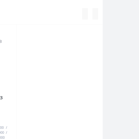
АЗ
00
000
000