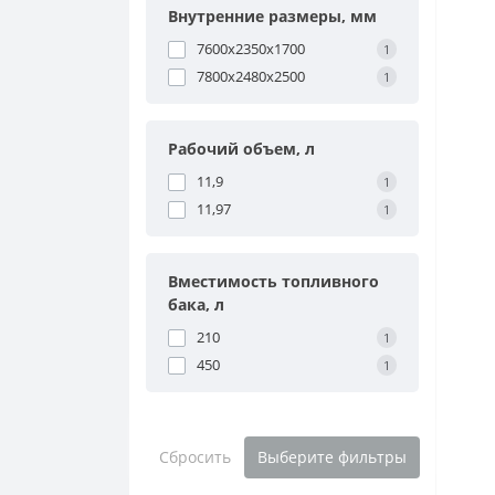
Внутренние размеры, мм
7600х2350х1700
1
7800х2480х2500
1
Рабочий объем, л
11,9
1
11,97
1
Вместимость топливного
бака, л
210
1
450
1
Сбросить
Выберите фильтры