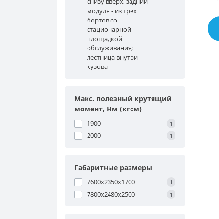
снизу вверх, задний
модуль - из трех
бортов со
стационарной
площадкой
обслуживания;
лестница внутри
кузова
Макс. полезный крутящий
момент, Нм (кгсм)
1900
1
2000
1
Габаритные размеры
7600х2350х1700
1
7800х2480х2500
1