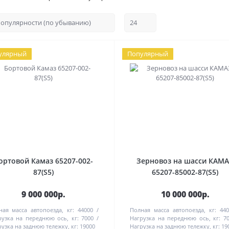
улярный
Популярный
ортовой Камаз 65207-002-
Зерновоз на шасси КАМ
87(S5)
65207-85002-87(S5)
9 000 000р.
10 000 000р.
ная масса автопоезда, кг:
44000
Полная масса автопоезда, кг:
440
рузка на переднюю ось, кг:
7000
Нагрузка на переднюю ось, кг:
7
узка на заднюю тележку, кг:
19000
Нагрузка на заднюю тележку, кг:
19