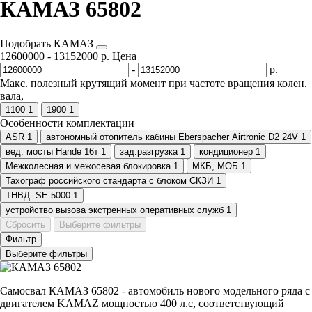
КАМАЗ 65802
Подобрать КАМАЗ
12600000
-
13152000
р.
Цена
-
р.
Макс. полезный крутящий момент при частоте вращения колен.
вала,
1100
1
1900
1
Особенности комплектации
ASR
1
автономный отопитель кабины Eberspacher Airtronic D2 24V
1
вед. мосты Hande 16т
1
зад.разгрузка
1
кондиционер
1
Межколесная и межосевая блокировка
1
МКБ, МОБ
1
Тахограф российского стандарта с блоком СКЗИ
1
ТНВД: SE 5000
1
устройство вызова экстренных оперативных служб
1
Сбросить
Выберите фильтры
Фильтр
Выберите фильтры
Самосвал КАМАЗ 65802 - автомобиль нового модельного ряда с
двигателем KAMAZ мощностью 400 л.с, соответствующий