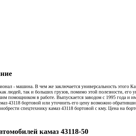
ание
нал - машина. В чем же заключается универсальность этого Кам
 как людей, так и больших грузов, помимо этой полезности, его
шим помощником в работе. Выпускается заводом с 1995 года и им
амаз 43118 бортовой или уточнить его цену возможно обративш
риобрести спецтехнику камаз 43118 бортовой с кму. Цена на борт
томобилей камаз 43118-50