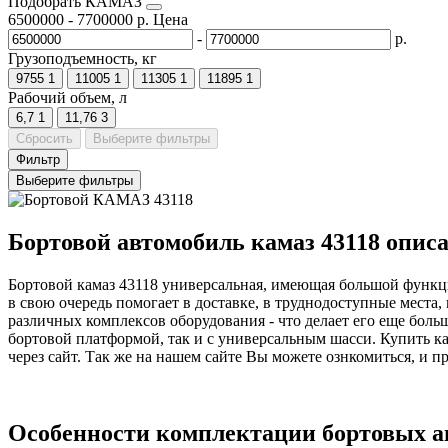
Подобрать КАМАЗ
6500000
-
7700000
р.
Цена
-
р.
Грузоподъемность, кг
9755
1
11005
1
11305
1
11895
1
Рабочий объем, л
6,7
1
11,76
3
Сбросить
Выберите фильтры
Фильтр
Выберите фильтры
Бортовой автомобиль камаз 43118 опис
Бортовой камаз 43118 универсальная, имеющая большой функцио
в свою очередь помогает в доставке, в труднодоступные места,
различных комплексов оборудования - что делает его еще боль
бортовой платформой, так и с универсальным шасси. Купить к
через сайт. Так же на нашем сайте Вы можете ознкомиться, и п
Особенности комплектации бортовых ав