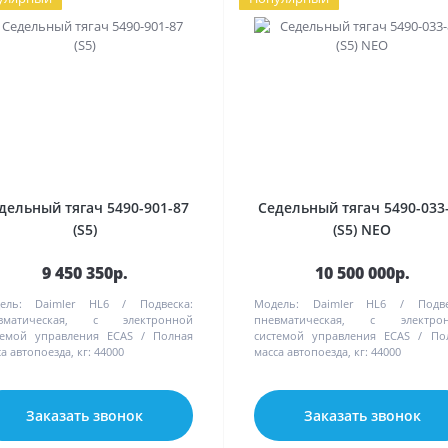
дельный тягач 5490-901-87
Седельный тягач 5490-033
(S5)
(S5) NEO
9 450 350р.
10 500 000р.
ель:
Daimler HL6
Подвеска:
Модель:
Daimler HL6
Подве
вматическая, с электронной
пневматическая, с электро
темой управления ECAS
Полная
системой управления ECAS
По
а автопоезда, кг:
44000
масса автопоезда, кг:
44000
Заказать звонок
Заказать звонок