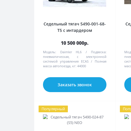
Седельный тягач 5490-001-68-
Се
T5 c интардером
10 500 000р.
Модель:
Daimler HL6
Подвеска:
Мод
пневматическая, с электронной
пне
системой управления ECAS
Полная
сис
масса автопоезда, кг:
44000
масс
Заказать звонок
Популярный
Поп