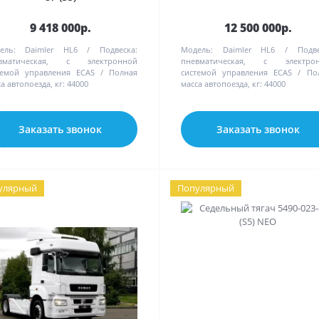
9 418 000р.
12 500 000р.
ель:
Daimler HL6
Подвеска:
Модель:
Daimler HL6
Подве
вматическая, с электронной
пневматическая, с электро
темой управления ECAS
Полная
системой управления ECAS
По
а автопоезда, кг:
44000
масса автопоезда, кг:
44000
Заказать звонок
Заказать звонок
улярный
Популярный