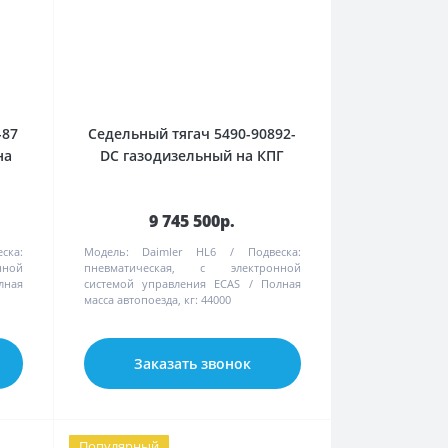
-87
Седельный тягач 5490-90892-
на
DC газодизельный на КПГ
9 745 500р.
ска:
Модель:
Daimler HL6
Подвеска:
нной
пневматическая, с электронной
лная
системой управления ECAS
Полная
масса автопоезда, кг:
44000
Заказать звонок
Популярный