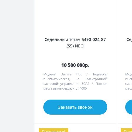
Седельный тягач 5490-024-87
Се
(S5) NEO
10 500 000р.
Модель:
Daimler HL6
Подвеска:
Мод
пневматическая, с электронной
пне
системой управления ECAS
Полная
сис
масса автопоезда, кг:
44000
масс
Заказать звонок
Популярный
Поп