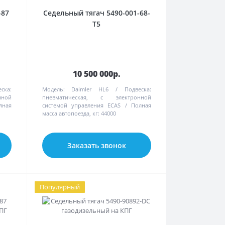
-87
Седельный тягач 5490-001-68-
T5
10 500 000р.
ска:
Модель:
Daimler HL6
Подвеска:
нной
пневматическая, с электронной
лная
системой управления ECAS
Полная
масса автопоезда, кг:
44000
Заказать звонок
Популярный