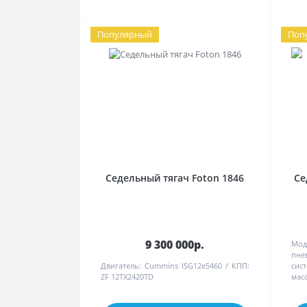
Популярный
Поп
Седельный тягач Foton 1846
Се
9 300 000р.
Мод
пне
Двигатель:
Cummins ISG12e5460
КПП:
сис
ZF 12TX2420TD
масс