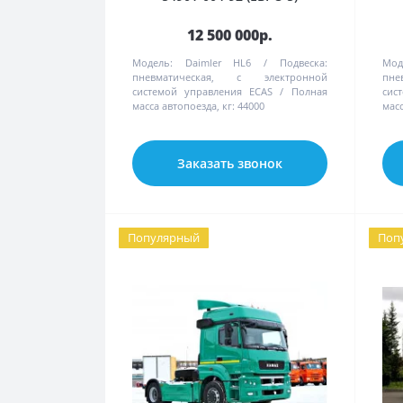
12 500 000р.
Модель:
Daimler HL6
Подвеска:
Мод
пневматическая, с электронной
пне
системой управления ECAS
Полная
сис
масса автопоезда, кг:
44000
масс
Заказать звонок
Популярный
Поп