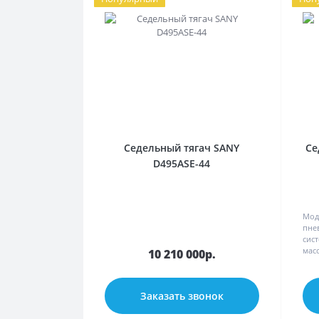
Седельный тягач SANY
Се
D495ASE-44
Мод
пне
сис
масс
10 210 000р.
Заказать звонок