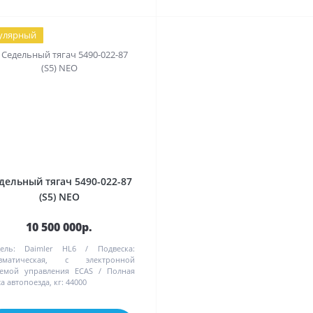
улярный
дельный тягач 5490-022-87
(S5) NEO
10 500 000р.
ель:
Daimler HL6
Подвеска:
вматическая, с электронной
темой управления ECAS
Полная
а автопоезда, кг:
44000