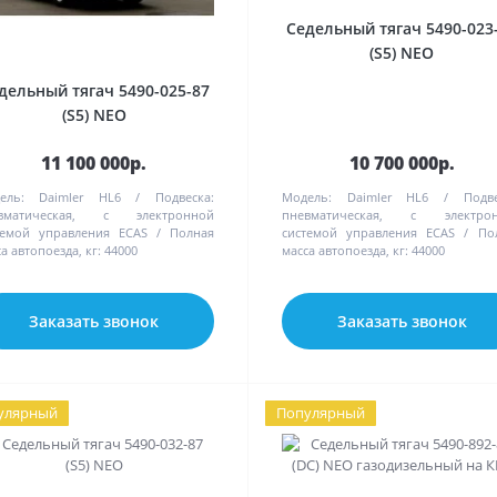
Седельный тягач 5490-023
(S5) NEO
дельный тягач 5490-025-87
(S5) NEO
11 100 000р.
10 700 000р.
ель:
Daimler HL6
Подвеска:
Модель:
Daimler HL6
Подве
вматическая, с электронной
пневматическая, с электро
темой управления ECAS
Полная
системой управления ECAS
По
а автопоезда, кг:
44000
масса автопоезда, кг:
44000
Заказать звонок
Заказать звонок
улярный
Популярный