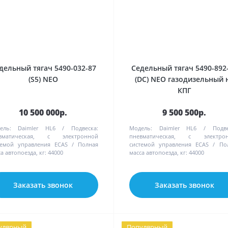
дельный тягач 5490-032-87
Седельный тягач 5490-892
(S5) NEO
(DC) NEO газодизельный 
КПГ
10 500 000р.
9 500 500р.
ель:
Daimler HL6
Подвеска:
Модель:
Daimler HL6
Подве
вматическая, с электронной
пневматическая, с электро
темой управления ECAS
Полная
системой управления ECAS
По
а автопоезда, кг:
44000
масса автопоезда, кг:
44000
Заказать звонок
Заказать звонок
улярный
Популярный