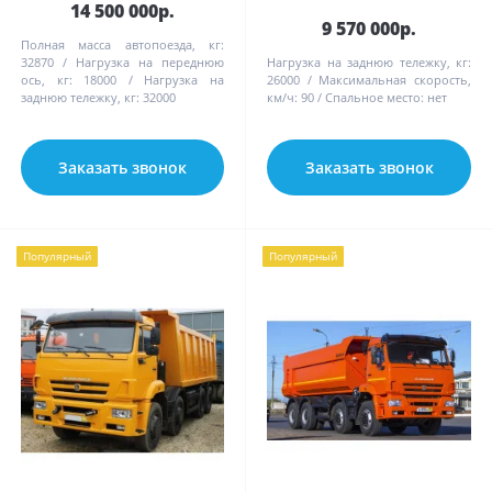
14 500 000р.
9 570 000р.
Полная масса автопоезда, кг:
32870
Нагрузка на переднюю
Нагрузка на заднюю тележку, кг:
ось, кг:
18000
Нагрузка на
26000
Максимальная скорость,
заднюю тележку, кг:
32000
км/ч:
90
Спальное место:
нет
Заказать звонок
Заказать звонок
Популярный
Популярный