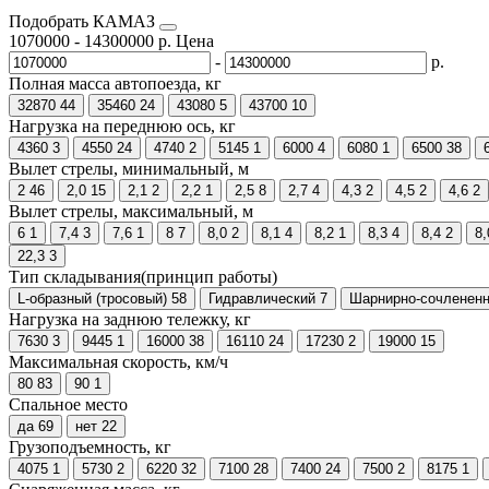
Подобрать КАМАЗ
1070000
-
14300000
р.
Цена
-
р.
Полная масса автопоезда, кг
32870
44
35460
24
43080
5
43700
10
Нагрузка на переднюю ось, кг
4360
3
4550
24
4740
2
5145
1
6000
4
6080
1
6500
38
Вылет стрелы, минимальный, м
2
46
2,0
15
2,1
2
2,2
1
2,5
8
2,7
4
4,3
2
4,5
2
4,6
2
Вылет стрелы, максимальный, м
6
1
7,4
3
7,6
1
8
7
8,0
2
8,1
4
8,2
1
8,3
4
8,4
2
8,
22,3
3
Тип складывания(принцип работы)
L-образный (тросовый)
58
Гидравлический
7
Шарнирно-сочленен
Нагрузка на заднюю тележку, кг
7630
3
9445
1
16000
38
16110
24
17230
2
19000
15
Максимальная скорость, км/ч
80
83
90
1
Спальное место
да
69
нет
22
Грузоподъемность, кг
4075
1
5730
2
6220
32
7100
28
7400
24
7500
2
8175
1